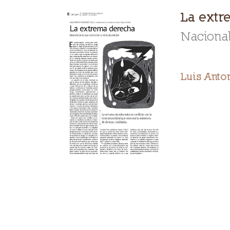
La extr
Nacional
Luis Anto