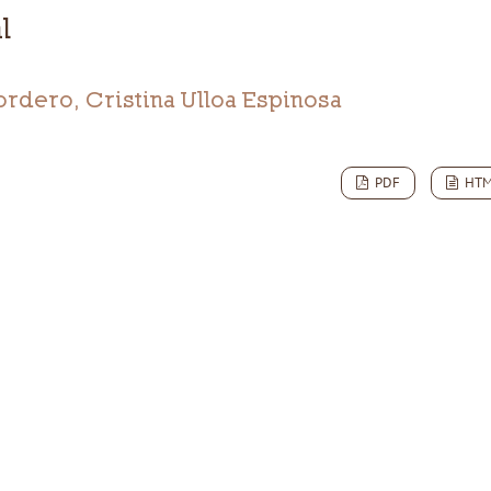
l
rdero, Cristina Ulloa Espinosa
PDF
HT