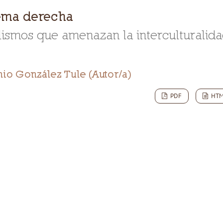
ema derecha
ismos que amenazan la interculturalid
nio González Tule (Autor/a)
PDF
HT