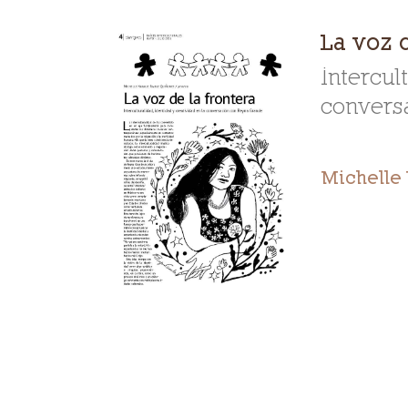
La voz d
Intercul
convers
Michelle 