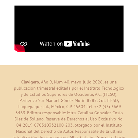
Clavigero
, Año 9, Núm. 40, mayo-julio 2026, es una
publicación trimestral editada por el Instituto Tecnológico
y de Estudios Superiores de Occidente, A.C. (ITESO),
Periférico Sur Manuel Gómez Morín 8585, Col. ITESO,
Tlaquepaque, Jal., México, C.P. 45604, tel. +52 (33) 3669
3463. Editora responsable: Mtra. Catalina González Cosío
Diez de Sollano. Reserva de Derechos al Uso Exclusivo No.
04-2019-070310332100-203, otorgado por el Instituto
Nacional del Derecho de Autor. Responsable de la última
actualización de este número, Mtra. Catalina González Cosío