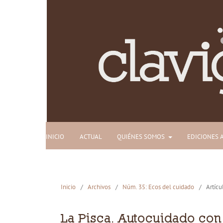
INICIO
ACTUAL
QUIÉNES SOMOS
EDICIONES 
Inicio
/
Archivos
/
Núm. 35: Ecos del cuidado
/
Artícu
La Pisca. Autocuidado con